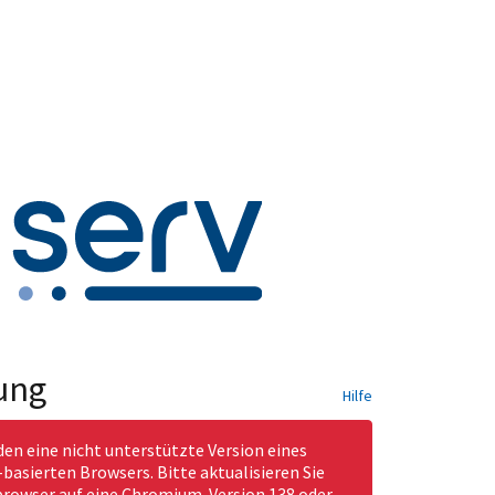
ung
Hilfe
den eine nicht unterstützte Version eines
asierten Browsers. Bitte aktualisieren Sie
rowser auf eine Chromium-Version 138 oder